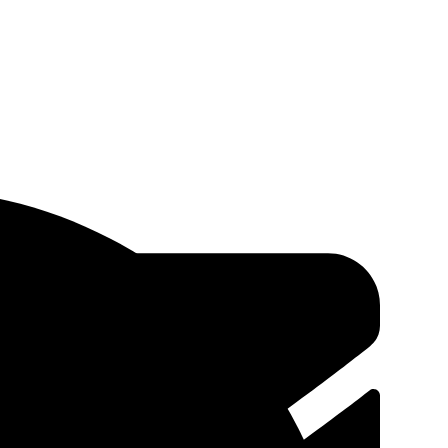
on Center (APAC)
.
CM : RB/COT/24 A 98659, APAC a son siège
 Quartier: Sèmè/FECECAM.