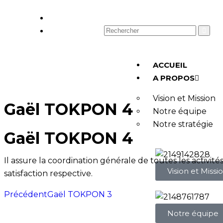
Opportunités
Contact
ACCUEIL
A PROPOS
Vision et Mission
Gaël TOKPON 4
Notre équipe
Notre stratégie
Gaël TOKPON 4
Il assure la coordination générale de toutes les activité
Vision et Missi
satisfaction respective.
Précédent
Gaël TOKPON 3
Notre équipe