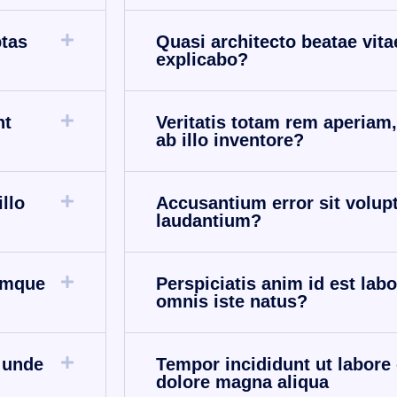
tas
Quasi architecto beatae vita
explicabo?
nt
Veritatis totam rem aperiam
ab illo inventore?
llo
Accusantium error sit volu
laudantium?
emque
Perspiciatis anim id est lab
omnis iste natus?
s unde
Tempor incididunt ut labore 
dolore magna aliqua