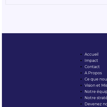
Agriculture
Accueil
Impact
Contact
A Propos
Ce que nous
Vision et Mi
Notre équi
Notre strat
Devenez no