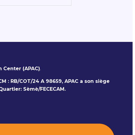
on Center (APAC)
.
CM : RB/COT/24 A 98659, APAC a son siège
 Quartier: Sèmè/FECECAM.