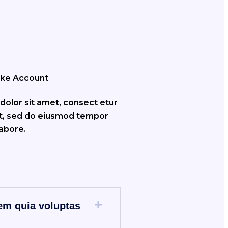
ake Account
CES
olor sit amet, consect etur
lit, sed do eiusmod tempor
labore.
em quia voluptas