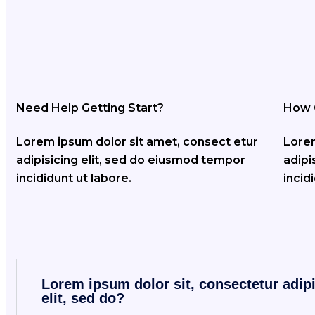
Notre stratégi
CE QUE NOUS FA
Need Help Getting Start?
How 
PROD
Lorem ipsum dolor sit amet, consect etur
Lorem
adipisicing elit, sed do eiusmod tempor
adipi
incididunt ut labore.
incid
Lorem ipsum dolor sit, consectetur adip
elit, sed do?