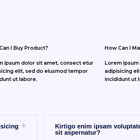
e
ISONS
Can I Buy Product?
How Can I M
UCTION D'ÉVIDEN
 ipsum dolor sit amet, consect etur
Lorem ipsum d
sicing elit, sed do eiusmod tempor
adipisicing e
idunt ut labore.
incididunt ut 
isicing
Kirtigo enim ipsam voluptat
sit aspernatur?