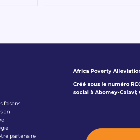
Africa Poverty Alleviati
Créé sous le numéro RC
social à Abomey-Calavi;
 faisons
ssion
pe
égie
tre partenaire